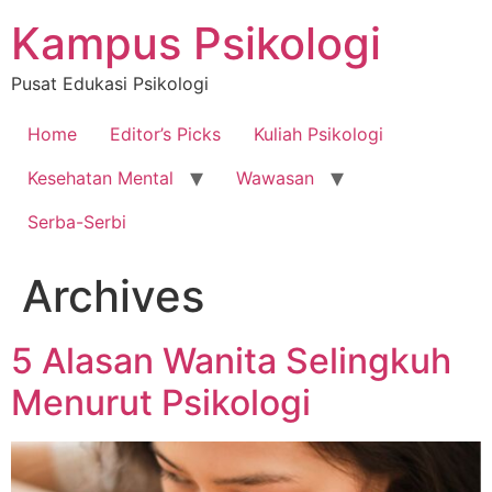
Skip
Kampus Psikologi
to
content
Pusat Edukasi Psikologi
Home
Editor’s Picks
Kuliah Psikologi
Kesehatan Mental
Wawasan
Serba-Serbi
Archives
5 Alasan Wanita Selingkuh
Menurut Psikologi