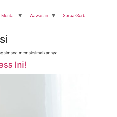
 Mental
Wawasan
Serba-Serbi
si
n bagaimana memaksimalkannya!
ss Ini!