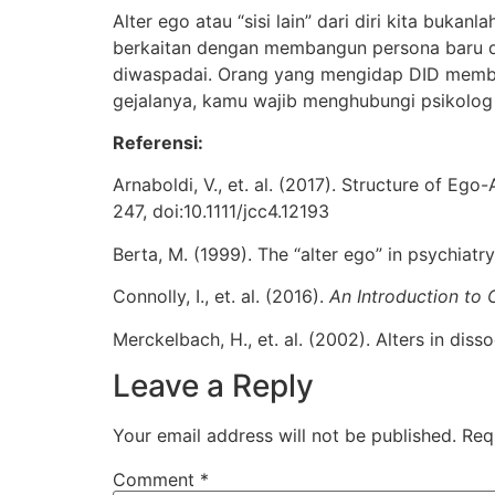
Alter ego atau “sisi lain” dari diri kita buka
berkaitan dengan membangun persona baru di 
diwaspadai. Orang yang mengidap DID membut
gejalanya, kamu wajib menghubungi psikolog
Referensi:
Arnaboldi, V., et. al. (2017). Structure of Ego-
247, doi:10.1111/jcc4.12193
Berta, M. (1999). The “alter ego” in psychiatr
Connolly, I., et. al. (2016).
An Introduction to
Merckelbach, H., et. al. (2002). Alters in disso
Leave a Reply
Your email address will not be published.
Req
Comment
*