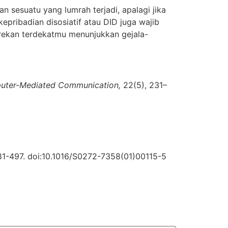
an sesuatu yang lumrah terjadi, apalagi jika
pribadian disosiatif atau DID juga wajib
rekan terdekatmu menunjukkan gejala-
puter-Mediated Communication,
22(5), 231–
481-497. doi:10.1016/S0272-7358(01)00115-5