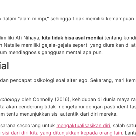
 dalam “alam mimpi,” sehingga tidak memiliki kemampuan 
miliki Afi Nihaya,
kita tidak bisa asal menilai
tentang kondi
Natalie memiliki gejala-gejala seperti yang diuraikan di atas
belum mendiagnosis gangguan mental apa pun.
al
dan pendapat psikologi soal alter ego. Sekarang, mari kem
sychology
oleh Connolly (2016), kehidupan di dunia maya ra
ta akan cenderung tidak mengetahui dengan pasti identitas
m tentu menunjukkan sisi autentik dari diri mereka.
i sarana seseorang untuk
mengaktualisasikan diri
, salah sa
u
sisi dari diri kita yang ditunjukkan kepada orang lain
. Lant