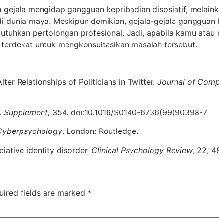
nlah gejala mengidap gangguan kepribadian disosiatif, melaink
dunia maya. Meskipun demikian, gejala-gejala gangguan ke
uhkan pertolongan profesional. Jadi, apabila kamu atau 
 terdekat untuk mengkonsultasikan masalah tersebut.
Alter Relationships of Politicians in Twitter.
Journal of Com
y.
Supplement,
354. doi:10.1016/S0140-6736(99)90398-7
 Cyberpsychology
. London: Routledge.
ciative identity disorder.
Clinical Psychology Review
, 22, 
uired fields are marked
*