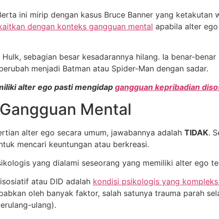
Berta ini mirip dengan kasus Bruce Banner yang ketakutan 
ikaitkan dengan konteks gangguan mental
apabila alter eg
i Hulk, sebagian besar kesadarannya hilang. Ia benar-bena
berubah menjadi Batman atau Spider-Man dengan sadar.
liki alter ego pasti mengidap
gangguan kepribadian disos
u Gangguan Mental
gertian alter ego secara umum, jawabannya adalah
TIDAK
. 
untuk mencari keuntungan atau berkreasi.
ikologis yang dialami seseorang yang memiliki alter ego te
isosiatif atau DID adalah
kondisi psikologis yang kompleks
ebabkan oleh banyak faktor, salah satunya trauma parah s
berulang-ulang).