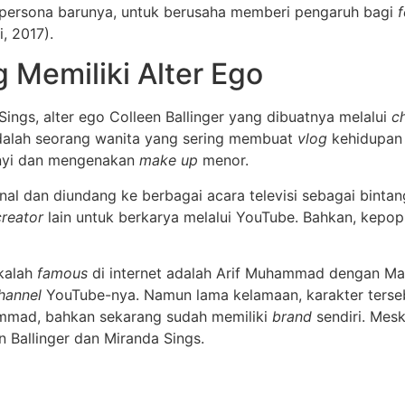
u persona barunya, untuk berusaha memberi pengaruh bagi
f
, 2017).
 Memiliki Alter Ego
Sings, alter ego Colleen Ballinger yang dibuatnya melalui
c
dalah seorang wanita yang sering membuat
vlog
kehidupan 
anyi dan mengenakan
make up
menor.
kenal dan diundang ke berbagai acara televisi sebagai bin
creator
lain untuk berkarya melalui YouTube. Bahkan, kepop
 kalah
famous
di internet adalah Arif Muhammad dengan Mak
hannel
YouTube-nya. Namun lama kelamaan, karakter terseb
hammad, bahkan sekarang sudah memiliki
brand
sendiri. Mes
n Ballinger dan Miranda Sings.