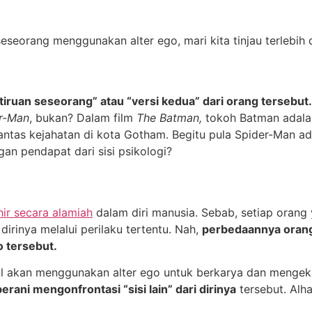
eorang menggunakan alter ego, mari kita tinjau terlebih d
tiruan seseorang” atau “versi kedua” dari orang tersebut.
r-Man
, bukan? Dalam film
The Batman,
tokoh Batman adala
antas kejahatan di kota Gotham. Begitu pula Spider-Man ada
gan pendapat dari sisi psikologi?
hir secara alamiah
dalam diri manusia. Sebab, setiap orang y
 dirinya melalui perilaku tertentu. Nah,
perbedaannya orang
 tersebut.
l akan menggunakan alter ego untuk berkarya dan mengeks
berani mengonfrontasi “sisi lain” dari dirinya
tersebut. Alh