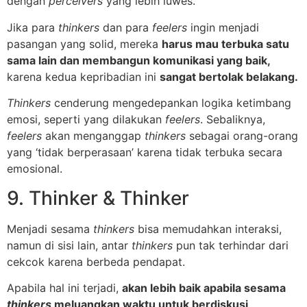
dengan
perceivers
yang lebih luwes.
Jika para
thinkers
dan para
feelers
ingin menjadi
pasangan yang solid, mereka
harus mau terbuka satu
sama lain dan membangun komunikasi yang baik,
karena kedua kepribadian ini
sangat bertolak belakang.
Thinkers
cenderung mengedepankan logika ketimbang
emosi, seperti yang dilakukan
feelers
. Sebaliknya,
feelers
akan menganggap
thinkers
sebagai orang-orang
yang ‘tidak berperasaan’ karena tidak terbuka secara
emosional.
9. Thinker & Thinker
Menjadi sesama
thinkers
bisa memudahkan interaksi,
namun di sisi lain, antar
thinkers
pun tak terhindar dari
cekcok karena berbeda pendapat.
Apabila hal ini terjadi,
akan lebih baik apabila sesama
thinkers
meluangkan waktu untuk berdiskusi