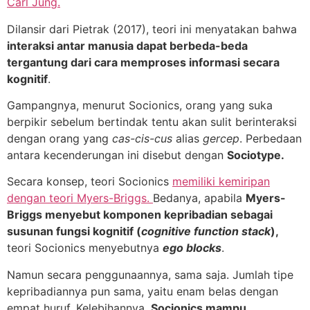
Carl Jung.
Dilansir dari Pietrak (2017), teori ini menyatakan bahwa
interaksi antar manusia dapat berbeda-beda
tergantung dari cara memproses informasi secara
kognitif
.
Gampangnya, menurut Socionics, orang yang suka
berpikir sebelum bertindak tentu akan sulit berinteraksi
dengan orang yang
cas-cis-cus
alias
gercep
. Perbedaan
antara kecenderungan ini disebut dengan
Sociotype.
Secara konsep, teori Socionics
memiliki kemiripan
dengan teori Myers-Briggs.
Bedanya, apabila
Myers-
Briggs menyebut komponen kepribadian sebagai
susunan fungsi kognitif (
cognitive function stack
),
teori Socionics menyebutnya
ego blocks
.
Namun secara penggunaannya, sama saja. Jumlah tipe
kepribadiannya pun sama, yaitu enam belas dengan
empat huruf. Kelebihannya,
Socionics mampu