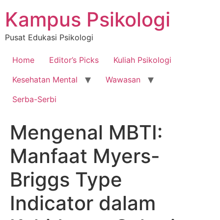
Skip
Kampus Psikologi
to
content
Pusat Edukasi Psikologi
Home
Editor’s Picks
Kuliah Psikologi
Kesehatan Mental
Wawasan
Serba-Serbi
Mengenal MBTI:
Manfaat Myers-
Briggs Type
Indicator dalam