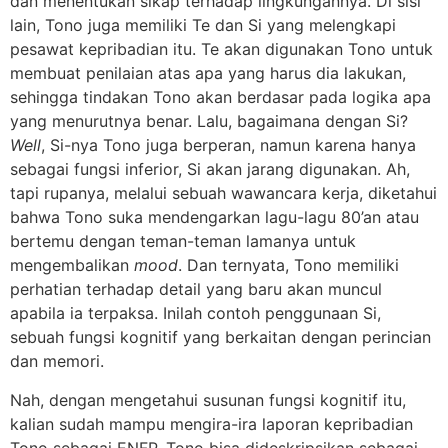
dan menentukan sikap terhadap lingkungannya. Di sisi
lain, Tono juga memiliki Te dan Si yang melengkapi
pesawat kepribadian itu. Te akan digunakan Tono untuk
membuat penilaian atas apa yang harus dia lakukan,
sehingga tindakan Tono akan berdasar pada logika apa
yang menurutnya benar. Lalu, bagaimana dengan Si?
Well
, Si-nya Tono juga berperan, namun karena hanya
sebagai fungsi inferior, Si akan jarang digunakan. Ah,
tapi rupanya, melalui sebuah wawancara kerja, diketahui
bahwa Tono suka mendengarkan lagu-lagu 80’an atau
bertemu dengan teman-teman lamanya untuk
mengembalikan
mood
. Dan ternyata, Tono memiliki
perhatian terhadap detail yang baru akan muncul
apabila ia terpaksa. Inilah contoh penggunaan Si,
sebuah fungsi kognitif yang berkaitan dengan perincian
dan memori.
Nah, dengan mengetahui susunan fungsi kognitif itu,
kalian sudah mampu mengira-ira laporan kepribadian
Tono sebagai ENFP. Tono bisa dideskripsikan sebagai