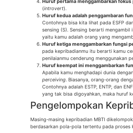
Huruf pertama menggambarkan fokus p
(
introvert
).
Huruf kedua adalah penggambaran fung
Contohnya bisa kita lihat pada ESFP d
sensing (S). Sensing berarti mengambil 
yaitu kamu adalah orang yang mengambil
Huruf ketiga menggambarkan fungsi pe
pada kepribadianmu itu berarti kamu ce
penilaianmu cenderung menggunakan pera
Huruf keempat ini menggambarkan fun
Apabila kamu menghadapi dunia denga
perceiving
. Biasanya, orang-orang deng
Contohnya adalah ESTP, ENTP, dan ENFP
yang tak bisa digoyahkan, maka huruf 
Pengelompokan Keprib
Masing-masing kepribadian MBTI dikelompo
berdasarkan pola-pola tertentu pada proses 