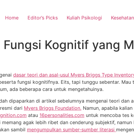
Home
Editor’s Picks
Kuliah Psikologi
Kesehatan
 Fungsi Kognitif yang
ngenai
dasar teori dan asal-usul Myers Briggs Type Invento
ta fungsi kognitifnya. Eits, tapi tunggu sebentar. Mau t
lum, ada beberapa cara untuk mengetahuinya.
udah dipaparkan di artikel sebelumnya mengenai teori dan as
 resmi dari
Myers Briggs Foundation.
Namun, apabila kalian 
gnition.com
atau
16personalities.com
untuk mencoba tes ke
ini memang agak lebih ribet dan cenderung subjektif, namun 
kukan sambil
mengumpulkan sumber-sumber literasi
mengena