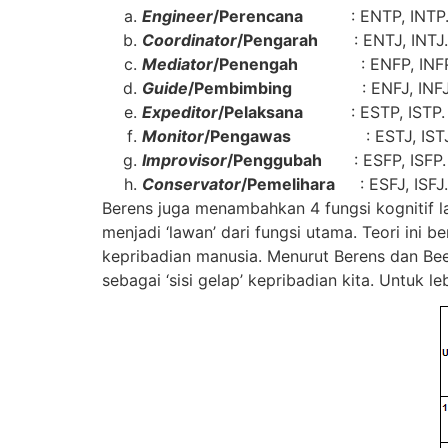
Engineer
/Perencana
: ENTP, INTP
Coordinator
/Pengarah
: ENTJ, INTJ.
Mediator
/Penengah
: ENFP, INFP
Guide
/Pembimbing
: ENFJ, INFJ
Expeditor
/Pelaksana
: ESTP, ISTP.
Monitor
/Pengawas
: ESTJ, ISTJ
Improvisor
/Penggubah
: ESFP, ISFP.
Conservator
/Pemelihara
: ESFJ, ISFJ.
Berens juga menambahkan 4 fungsi kognitif 
menjadi ‘lawan’ dari fungsi utama. Teori ini
kepribadian manusia. Menurut Berens dan Bee
sebagai ‘sisi gelap’ kepribadian kita. Untuk l