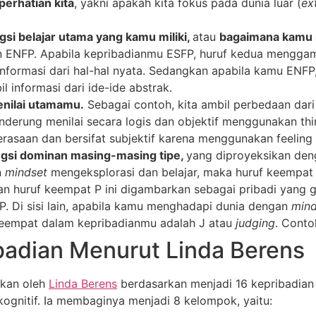
erhatian kita
, yakni apakah kita fokus pada dunia luar (
ex
si belajar utama yang kamu miliki,
atau
bagaimana kamu m
an ENFP. Apabila kepribadianmu ESFP, huruf kedua menggam
informasi dari hal-hal nyata. Sedangkan apabila kamu ENFP, 
 informasi dari ide-ide abstrak.
nilai utamamu.
Sebagai contoh, kita ambil perbedaan dari
nderung menilai secara logis dan objektif menggunakan thi
saan dan bersifat subjektif karena menggunakan feeling 
gsi dominan masing-masing tipe,
yang diproyeksikan den
n
mindset
mengeksplorasi dan belajar, maka huruf keempat
an huruf keempat P ini digambarkan sebagai pribadi yang
. Di sisi lain, apabila kamu menghadapi dunia dengan
min
keempat dalam kepribadianmu adalah J atau
judging
. Conto
adian Menurut Linda Berens
kkan oleh
Linda Berens
berdasarkan menjadi 16 kepribadian
kognitif. Ia membaginya menjadi 8 kelompok, yaitu: