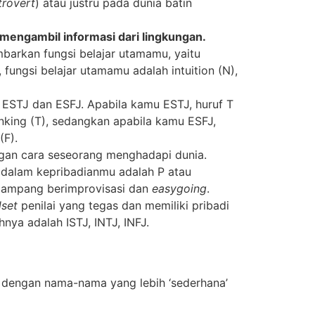
trovert
) atau justru pada dunia batin
engambil informasi dari lingkungan.
barkan fungsi belajar utamamu, yaitu
fungsi belajar utamamu adalah intuition (N),
 ESTJ dan ESFJ. Apabila kamu ESTJ, huruf T
nking (T), sedangkan apabila kamu ESFJ,
(F).
gan cara seseorang menghadapi dunia.
 dalam kepribadianmu adalah P atau
 gampang berimprovisasi dan
easygoing
.
dset
penilai yang tegas dan memiliki pribadi
hnya adalah ISTJ, INTJ, INFJ.
 dengan nama-nama yang lebih ‘sederhana’