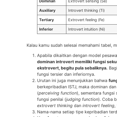
Dominan
Extrovert sensing (Se)
Auxiliary
Introvert thinking (Ti)
Tertiary
Extrovert feeling (Fe)
Inferior
Introvert intuition (Ni)
Kalau kamu sudah selesai memahami tabel, mari
Apabila dikaitkan dengan model pesawa
dominan introvert memiliki fungsi seku
ekstrovert, begitu pula sebaliknya.
Bagi
fungsi tersier dan inferiornya.
Urutan ini juga menunjukkan bahwa
fung
berkepribadian ISTJ, maka dominan dan 
(
perceiving function
), sementara fungsi
fungsi penilai (
judging function
). Coba b
extrovert thinking
dan
introvert feeling
,
Nama-nama setiap tipe kepribadian terdir