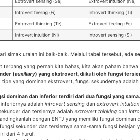
Extrovert sensing (Se)
Extrovert intuition (Ne)
Introvert feeling (Fi)
Introvert thinking (Ti)
Extrovert thinking (Te)
Extrovert feeling (Fe)
Introvert intuition (Ni)
Introvert sensing (Si)
 simak uraian ini baik-baik. Melalui tabel tersebut, ada s
t terbang yang pernah kita bahas, kita akan paham bahwa
nder (
auxiliary
) yang ekstrovert, diikuti oleh fungsi tersie
 tipe yang dominan ekstrovert, fungsi sekundernya adalah i
si dominan dan inferior terdiri dari dua fungsi yang sama
inferiornya adalah
introvert sensing
dan
extrovert intuition
 sekunder dan tersiernya adalah
extrovert thinking
dan
intro
andingkanlah dengan ENTJ yang memiliki fungsi dominan dan
 fungsi sekunder dan tersiernya sama-sama fungsi belajar, y
i dari 4 huruf.