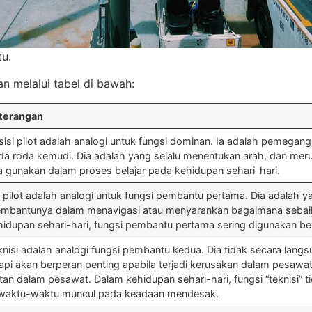
u.
an melalui tabel di bawah:
terangan
sisi pilot adalah analogi untuk fungsi dominan. Ia adalah pemegang
da roda kemudi. Dia adalah yang selalu menentukan arah, dan meru
ta gunakan dalam proses belajar pada kehidupan sehari-hari.
-pilot adalah analogi untuk fungsi pembantu pertama. Dia adalah yan
mbantunya dalam menavigasi atau menyarankan bagaimana sebaikn
hidupan sehari-hari, fungsi pembantu pertama sering digunakan b
knisi adalah analogi fungsi pembantu kedua. Dia tidak secara lang
tapi akan berperan penting apabila terjadi kerusakan dalam pesaw
stan dalam pesawat. Dalam kehidupan sehari-hari, fungsi “teknisi” t
waktu-waktu muncul pada keadaan mendesak.