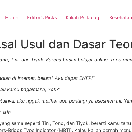
Home
Editor’s Picks
Kuliah Psikologi
Kesehatan
al Usul dan Dasar Teor
no, Tini, dan Tiyok. Karena bosan belajar online, Tono me
dian di internet, belum? Aku dapat ENFP!”
Kalau kamu bagaimana, Yok?”
tulnya, aku nggak melihat apa pentingnya asesmen ini. Yang 
 lain.
yang sama seperti Tini, Tono, dan Tiyok, berarti kamu ta
yers-Briggs Type Indicator (MBTI). Kalau kalian pernah men