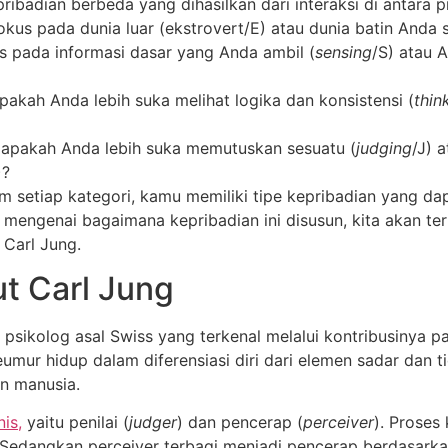
kepribadian berbeda yang dihasilkan dari interaksi di antara
kus pada dunia luar (ekstrovert/E) atau dunia batin Anda se
 pada informasi dasar yang Anda ambil (
sensing
/S) atau 
kah Anda lebih suka melihat logika dan konsistensi (
thin
 apakah Anda lebih suka memutuskan sesuatu (
judging
/J) 
)?
 setiap kategori, kamu memiliki tipe kepribadian yang da
engenai bagaimana kepribadian ini disusun, kita akan ter
 Carl Jung.
ut Carl Jung
 psikolog asal Swiss yang terkenal melalui kontribusinya 
seumur hidup dalam diferensiasi diri dari elemen sadar dan 
n manusia.
nis,
yaitu penilai (
judger
) dan pencerap (
perceiver
). Proses
 Sedangkan perceiver terbagi menjadi pencerap berdasarka