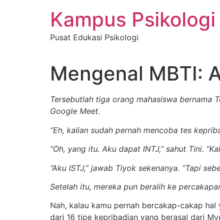
Skip
Kampus Psikologi
to
content
Pusat Edukasi Psikologi
Mengenal MBTI: As
Tersebutlah tiga orang mahasiswa bernama To
Google Meet.
“Eh, kalian sudah pernah mencoba tes kepriba
“Oh, yang itu. Aku dapat INTJ,” sahut Tini. “
“Aku ISTJ,” jawab Tiyok sekenanya. “Tapi sebe
Setelah itu, mereka pun beralih ke percakapan
Nah, kalau kamu pernah bercakap-cakap hal 
dari 16 tipe kepribadian yang berasal dari M