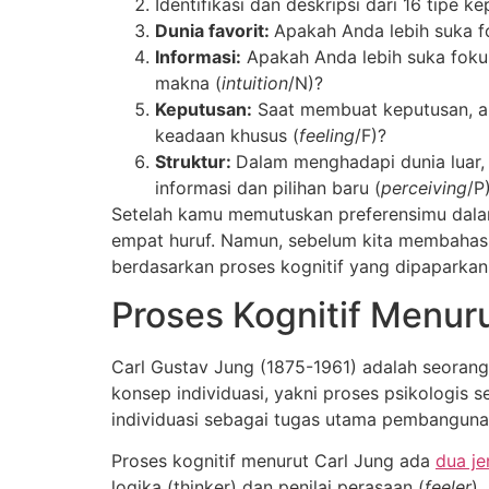
Identifikasi dan deskripsi dari 16 tipe 
Dunia favorit:
Apakah Anda lebih suka fo
Informasi:
Apakah Anda lebih suka fokus
makna (
intuition
/N)?
Keputusan:
Saat membuat keputusan, apa
keadaan khusus (
feeling
/F)?
Struktur:
Dalam menghadapi dunia luar,
informasi dan pilihan baru (
perceiving
/P
Setelah kamu memutuskan preferensimu dalam
empat huruf. Namun, sebelum kita membahas m
berdasarkan proses kognitif yang dipaparkan
Proses Kognitif Menur
Carl Gustav Jung (1875-1961) adalah seorang
konsep individuasi, yakni proses psikologis 
individuasi sebagai tugas utama pembanguna
Proses kognitif menurut Carl Jung ada
dua je
logika (thinker) dan penilai perasaan (
feeler
).