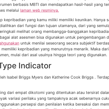
rumen berbasis MBTI dan mendapatkan hasil-hasil yang ter
ses melalui
laman web resminya.
kepribadian yang kamu miliki memiliki keunikan. Hanya sa
 dialihkan dari fungsi dan tujuan utamanya, dari yang semul
 seringkali melihat orang membangga-banggakan kepribadi
ebagai alat asesmen bisa digunakan untuk pengembangan d
lahgunakan
untuk menilai seseorang secara subjektif berdas
memiliki kepribadian yang menurutnya menarik. Maka dari it
men, mulai dari asal usulnya hingga teori yang digunakan.
Type Indicator
leh Isabel Briggs Myers dan Katherine Cook Briggs . Terd
sing dari empat dikotomi yang ditentukan atau tersirat dala
banyak variasi perilaku yang tampaknya acak sebenarnya cuk
ggunakan persepsi dan penilaian ketika bereaksi dan me