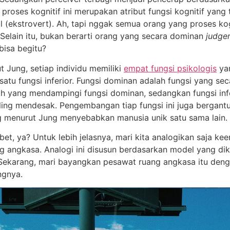
 proses kognitif ini merupakan atribut fungsi kognitif yang t
nal (ekstrovert). Ah, tapi nggak semua orang yang proses ko
! Selain itu, bukan berarti orang yang secara dominan
judge
bisa begitu?
ut Jung, setiap individu memiliki
empat fungsi psikologis
yan
 satu fungsi inferior. Fungsi dominan adalah fungsi yang se
h yang mendampingi fungsi dominan, sedangkan fungsi infer
aling mendesak. Pengembangan tiap fungsi ini juga bergan
ng menurut Jung menyebabkan manusia unik satu sama lain.
et, ya? Untuk lebih jelasnya, mari kita analogikan saja ke
 angkasa. Analogi ini disusun berdasarkan model yang dik
 Sekarang, mari bayangkan pesawat ruang angkasa itu denga
ngnya.