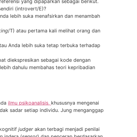
 preferensi yang dipaparkan sebagai berikut.
ndiri (introvert/E)?
Anda lebih suka menafsirkan dan menambah
king
/T) atau pertama kali melihat orang dan
atau Anda lebih suka tetap terbuka terhadap
pat diekspresikan sebagai kode dengan
lebih dahulu membahas teori kepribadian
pada
ilmu psikoanalisis,
khususnya mengenai
tidak sadar setiap individu. Jung menganggap
 kognitif
judger
akan terbagi menjadi penilai
n indera (
sensor
) dan pencerap berdasarkan