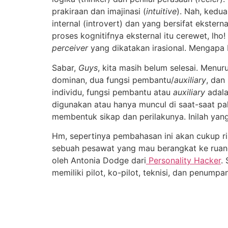
prakiraan dan imajinasi (
intuitive
). Nah, kedua
internal (introvert) dan yang bersifat ekster
proses kognitifnya eksternal itu cerewet, lho
perceiver
yang dikatakan irasional. Mengapa 
Sabar,
Guys
, kita masih belum selesai. Menur
dominan, dua fungsi pembantu/
auxiliary
, dan
individu, fungsi pembantu atau
auxiliary
adala
digunakan atau hanya muncul di saat-saat p
membentuk sikap dan perilakunya. Inilah ya
Hm, sepertinya pembahasan ini akan cukup rib
sebuah pesawat yang mau berangkat ke ruang
oleh Antonia Dodge dari
Personality Hacker
.
memiliki pilot, ko-pilot, teknisi, dan penumpa