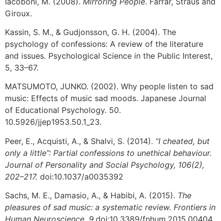
Iacoboni, M. (2008).
Mirroring People
. Farrar, Straus and
Giroux.
Kassin, S. M., & Gudjonsson, G. H. (2004). The
psychology of confessions: A review of the literature
and issues. Psychological Science in the Public Interest,
5, 33–67.
MATSUMOTO, JUNKO. (2002). Why people listen to sad
music: Effects of music sad moods. Japanese Journal
of Educational Psychology. 50.
10.5926/jjep1953.50.1_23.
Peer, E., Acquisti, A., & Shalvi, S. (2014).
“I cheated, but
only a little”: Partial confessions to unethical behaviour.
Journal of Personality and Social Psychology, 106(2),
202–217.
doi:10.1037/a0035392
Sachs, M. E., Damasio, A., & Habibi, A. (2015).
The
pleasures of sad music: a systematic review. Frontiers in
Human Neuroscience, 9.
doi:10.3389/fnhum.2015.00404