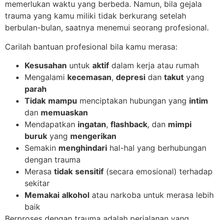
memerlukan waktu yang berbeda. Namun, bila gejala
trauma yang kamu miliki tidak berkurang setelah
berbulan-bulan, saatnya menemui seorang profesional.
Carilah bantuan profesional bila kamu merasa:
Kesusahan
untuk
aktif
dalam kerja atau rumah
Mengalami
kecemasan
,
depresi
dan
takut
yang
parah
Tidak
mampu
menciptakan hubungan yang
intim
dan
memuaskan
Mendapatkan
ingatan
,
flashback
, dan
mimpi
buruk
yang
mengerikan
Semakin
menghindari
hal-hal yang berhubungan
dengan trauma
Merasa
tidak
sensitif
(secara emosional) terhadap
sekitar
Memakai
alkohol
atau narkoba untuk merasa lebih
baik
Berproses dengan trauma adalah perjalanan yang