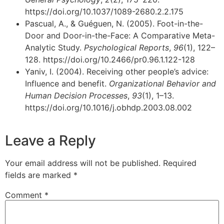
https://doi.org/10.1037/1089-2680.2.2.175
Pascual, A., & Guéguen, N. (2005). Foot-in-the-
Door and Door-in-the-Face: A Comparative Meta-
Analytic Study.
Psychological Reports
,
96
(1), 122–
128. https://doi.org/10.2466/pr0.96.1.122-128
Yaniv, I. (2004). Receiving other people’s advice:
Influence and benefit.
Organizational Behavior and
Human Decision Processes
,
93
(1), 1–13.
https://doi.org/10.1016/j.obhdp.2003.08.002
Leave a Reply
Your email address will not be published.
Required
fields are marked
*
Comment
*