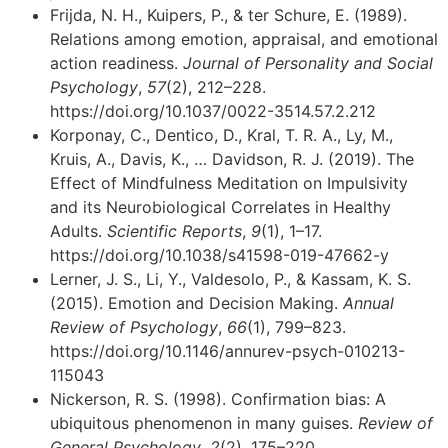
Frijda, N. H., Kuipers, P., & ter Schure, E. (1989).
Relations among emotion, appraisal, and emotional
action readiness.
Journal of Personality and Social
Psychology
,
57
(2), 212–228.
https://doi.org/10.1037/0022-3514.57.2.212
Korponay, C., Dentico, D., Kral, T. R. A., Ly, M.,
Kruis, A., Davis, K., … Davidson, R. J. (2019). The
Effect of Mindfulness Meditation on Impulsivity
and its Neurobiological Correlates in Healthy
Adults.
Scientific Reports
,
9
(1), 1–17.
https://doi.org/10.1038/s41598-019-47662-y
Lerner, J. S., Li, Y., Valdesolo, P., & Kassam, K. S.
(2015). Emotion and Decision Making.
Annual
Review of Psychology
,
66
(1), 799–823.
https://doi.org/10.1146/annurev-psych-010213-
115043
Nickerson, R. S. (1998). Confirmation bias: A
ubiquitous phenomenon in many guises.
Review of
General Psychology
,
2
(2), 175–220.