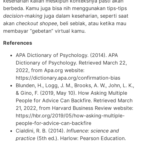
keseharian kalian meskipun konteksnya pasti akan
berbeda. Kamu juga bisa nih menggunakan tips-tips
decision-making
juga dalam keseharian, seperti saat
akan
checkout shopee
, beli seblak, atau ketika mau
membayar “gebetan” virtual kamu.
References
APA Dictionary of Psychology. (2014). APA
Dictionary of Psychology. Retrieved March 22,
2022, from Apa.org website:
https://dictionary.apa.org/confirmation-bias
Blunden, H., Logg, J. M., Brooks, A. W., John, L. K.,
& Gino, F. (2019, May 10). How Asking Multiple
People for Advice Can Backfire. Retrieved March
21, 2022, from Harvard Business Review website:
https://hbr.org/2019/05/how-asking-multiple-
people-for-advice-can-backfire
Cialdini, R. B. (2014).
Influence: science and
practice
(5th ed.). Harlow: Pearson Education.