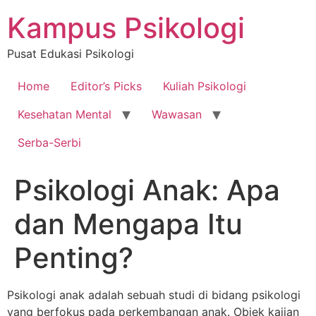
Skip
Kampus Psikologi
to
content
Pusat Edukasi Psikologi
Home
Editor’s Picks
Kuliah Psikologi
Kesehatan Mental
Wawasan
Serba-Serbi
Psikologi Anak: Apa
dan Mengapa Itu
Penting?
Psikologi anak adalah sebuah studi di bidang psikologi
yang berfokus pada perkembangan anak. Objek kajian