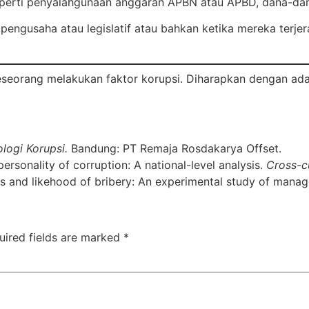
perti penyalahgunaan anggaran APBN atau APBD, dana-dana
i pengusaha atau legislatif atau bahkan ketika mereka te
seseorang melakukan faktor korupsi. Diharapkan dengan ada
ologi Korupsi.
Bandung: PT Remaja Rosdakarya Offset.
personality of corruption: A national-level analysis.
Cross-c
es and likehood of bribery: An experimental study of manag
uired fields are marked
*