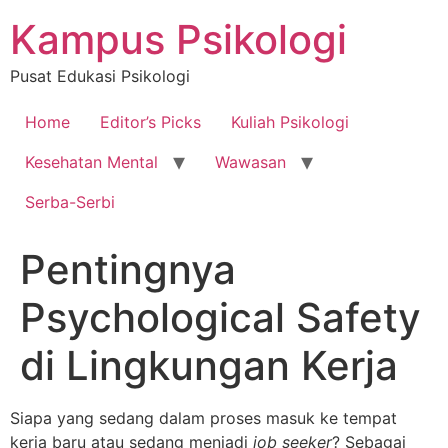
Skip
Kampus Psikologi
to
content
Pusat Edukasi Psikologi
Home
Editor’s Picks
Kuliah Psikologi
Kesehatan Mental
Wawasan
Serba-Serbi
Pentingnya
Psychological Safety
di Lingkungan Kerja
Siapa yang sedang dalam proses masuk ke tempat
kerja baru atau sedang menjadi
job seeker
? Sebagai