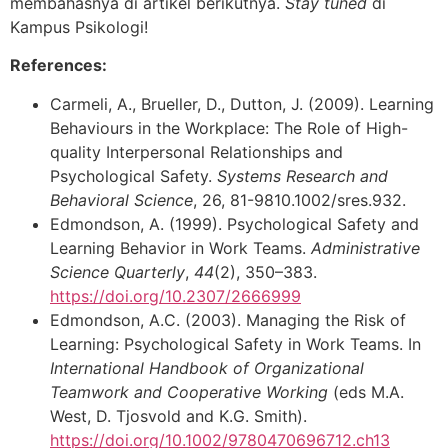
membahasnya di artikel berikutnya.
Stay tuned
di
Kampus Psikologi!
References:
Carmeli, A., Brueller, D., Dutton, J. (2009). Learning
Behaviours in the Workplace: The Role of High-
quality Interpersonal Relationships and
Psychological Safety.
Systems Research and
Behavioral Science
, 26, 81-9810.1002/sres.932.
Edmondson, A. (1999). Psychological Safety and
Learning Behavior in Work Teams.
Administrative
Science Quarterly
,
44
(2), 350–383.
https://doi.org/10.2307/2666999
Edmondson, A.C. (2003). Managing the Risk of
Learning: Psychological Safety in Work Teams. In
International Handbook of Organizational
Teamwork and Cooperative Working
(eds M.A.
West, D. Tjosvold and K.G. Smith).
https://doi.org/10.1002/9780470696712.ch13