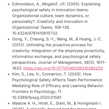
Edmondson, A., Mogelof, J.P. (2005). Explaining
psychological safety in innovation teams:
Organizational culture, team dynamics, or
personality?.
Creativity and Innovation in
Organizational Teams,
109-136.
10.4324/9781410615732.
Gong, Y., Cheung, S.-Y., Wang, M., & Huang, J.-C.
(2012). Unfolding the proactive process for
creativity: Integration of the employee proactivity,
information exchange, and psychological safety
perspectives.
Journal of Management
, 38(5), 1611–
1633.
https://doi.org/10.1177/0149206310380250
Kim, S., Lee, H., Connerton, T. (2020). How
Psychological Safety Affects Team Performance:
Mediating Role of Efficacy and Learning Behavior.
Frontiers in Psychology
, 11.
10.3389/fpsyg.2020.01581.
Maslow A. H., Hirsh, E., Stein, M., & Honigmann I.
(1945). A clinically derived test for measuring