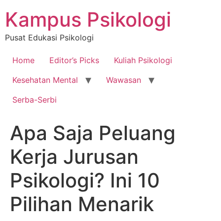
Skip
Kampus Psikologi
to
content
Pusat Edukasi Psikologi
Home
Editor’s Picks
Kuliah Psikologi
Kesehatan Mental
Wawasan
Serba-Serbi
Apa Saja Peluang
Kerja Jurusan
Psikologi? Ini 10
Pilihan Menarik