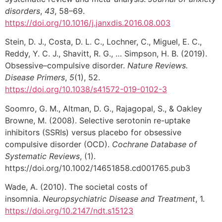
disorders
,
43
, 58–69.
https://doi.org/10.1016/j.janxdis.2016.08.003
Stein, D. J., Costa, D. L. C., Lochner, C., Miguel, E. C.,
Reddy, Y. C. J., Shavitt, R. G., … Simpson, H. B. (2019).
Obsessive–compulsive disorder.
Nature Reviews.
Disease Primers
,
5
(1), 52.
https://doi.org/10.1038/s41572-019-0102-3
Soomro, G. M., Altman, D. G., Rajagopal, S., & Oakley
Browne, M. (2008). Selective serotonin re-uptake
inhibitors (SSRIs) versus placebo for obsessive
compulsive disorder (OCD).
Cochrane Database of
Systematic Reviews
, (1).
https://doi.org/10.1002/14651858.cd001765.pub3
Wade, A. (2010). The societal costs of
insomnia.
Neuropsychiatric Disease and Treatment
, 1.
https://doi.org/10.2147/ndt.s15123