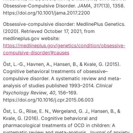
Obsessive-Compulsive Disorder.
JAMA
,
317
(13), 1358.
https://doi.org/10.1001/jama.2017.2200
Obsessive-compulsive disorder: MedlinePlus Genetics.
(2020). Retrieved October 17, 2021, from
medlineplus.gov website:
https://medlineplus.gov/genetics/condition/obsessive-
compulsive-disorder/#causes
Öst, L.-G., Havnen, A., Hansen, B., & Kvale, G. (2015).
Cognitive behavioral treatments of obsessive–
compulsive disorder. A systematic review and meta-
analysis of studies published 1993–2014.
Clinical
Psychology Review
,
40
, 156–169.
https://doi.org/10.1016/j.cpr.2015.06.003
Öst, L. G., Riise, E. N., Wergeland, G. J., Hansen, B., &
Kvale, G. (2016). Cognitive behavioral and
pharmacological treatments of OCD in children: A
systematic review and meta-analysis.
Journal of anxiety