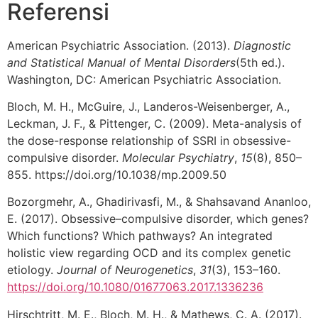
Referensi
American Psychiatric Association. (2013).
Diagnostic
and Statistical Manual of Mental Disorders
(5th ed.).
Washington, DC: American Psychiatric Association.
‌Bloch, M. H., McGuire, J., Landeros-Weisenberger, A.,
Leckman, J. F., & Pittenger, C. (2009). Meta-analysis of
the dose-response relationship of SSRI in obsessive-
compulsive disorder.
Molecular Psychiatry
,
15
(8), 850–
855. https://doi.org/10.1038/mp.2009.50
Bozorgmehr, A., Ghadirivasfi, M., & Shahsavand Ananloo,
E. (2017). Obsessive–compulsive disorder, which genes?
Which functions? Which pathways? An integrated
holistic view regarding OCD and its complex genetic
etiology.
Journal of Neurogenetics
,
31
(3), 153–160.
https://doi.org/10.1080/01677063.2017.1336236
Hirschtritt, M. E., Bloch, M. H., & Mathews, C. A. (2017).