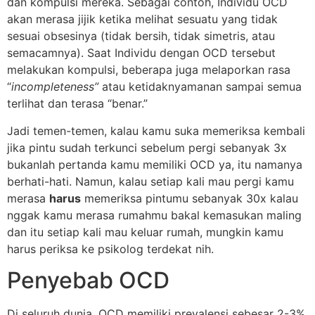
dan kompulsi mereka. Sebagai contoh, Individu OCD
akan merasa jijik ketika melihat sesuatu yang tidak
sesuai obsesinya (tidak bersih, tidak simetris, atau
semacamnya). Saat Individu dengan OCD tersebut
melakukan kompulsi, beberapa juga melaporkan rasa
“
incompleteness”
atau ketidaknyamanan sampai semua
terlihat dan terasa “benar.”
Jadi temen-temen, kalau kamu suka memeriksa kembali
jika pintu sudah terkunci sebelum pergi sebanyak 3x
bukanlah pertanda kamu memiliki OCD ya, itu namanya
berhati-hati. Namun, kalau setiap kali mau pergi kamu
merasa
harus
memeriksa pintumu sebanyak 30x kalau
nggak kamu merasa rumahmu bakal kemasukan maling
dan itu setiap kali mau keluar rumah, mungkin kamu
harus periksa ke psikolog terdekat nih.
Penyebab OCD
Di seluruh dunia, OCD memiliki prevalensi sebesar 2-3%