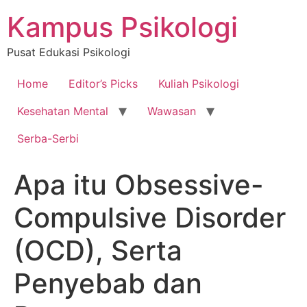
Skip
Kampus Psikologi
to
content
Pusat Edukasi Psikologi
Home
Editor’s Picks
Kuliah Psikologi
Kesehatan Mental
Wawasan
Serba-Serbi
Apa itu Obsessive-
Compulsive Disorder
(OCD), Serta
Penyebab dan