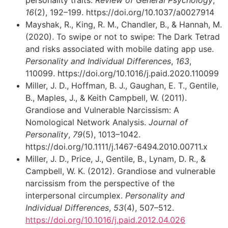
personality traits.
Review of General Psychology
,
16
(2), 192–199. https://doi.org/10.1037/a0027914
Mayshak, R., King, R. M., Chandler, B., & Hannah, M.
(2020). To swipe or not to swipe: The Dark Tetrad
and risks associated with mobile dating app use.
Personality and Individual Differences
,
163
,
110099. https://doi.org/10.1016/j.paid.2020.110099
Miller, J. D., Hoffman, B. J., Gaughan, E. T., Gentile,
B., Maples, J., & Keith Campbell, W. (2011).
Grandiose and Vulnerable Narcissism: A
Nomological Network Analysis.
Journal of
Personality
,
79
(5), 1013–1042.
https://doi.org/10.1111/j.1467-6494.2010.00711.x
Miller, J. D., Price, J., Gentile, B., Lynam, D. R., &
Campbell, W. K. (2012). Grandiose and vulnerable
narcissism from the perspective of the
interpersonal circumplex.
Personality and
Individual Differences
,
53
(4), 507–512.
https://doi.org/10.1016/j.paid.2012.04.026