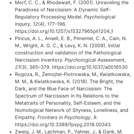
Morf, C. C., & Rhodewalt, F. (2001). Unraveling the
Paradoxes of Narcissism: A Dynamic Self-
Regulatory Processing Model.
Psychological
Inquiry
,
12
(4), 177–196.
https://doi.org/10.1207/s15327965pli1204_1
Pincus, A. L., Ansell, E. B., Pimentel, C. A., Cain, N.
M., Wright, A. G. C., & Levy, K. N. (2009). Initial
construction and validation of the Pathological
Narcissism Inventory.
Psychological Assessment
,
21
(3), 365–379. https://doi.org/10.1037/a0016530
Rogoza, R., Żemojtel-Piotrowska, M., Kwiatkowska,
M. M., & Kwiatkowska, K. (2018). The Bright, the
Dark, and the Blue Face of Narcissism: The
Spectrum of Narcissism in Its Relations to the
Metatraits of Personality, Self-Esteem, and the
Nomological Network of Shyness, Loneliness, and
Empathy.
Frontiers in Psychology
,
9
.
https://doi.org/10.3389/fpsyg.2018.00343
Zweig, J. M., Lachman, P., Yahner, J., & Dank, M.