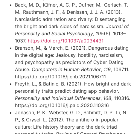
Back, M. D., Küfner, A. C. P., Dufner, M., Gerlach, T.
M., Rauthmann, J. F., & Denissen, J. J. A. (2013).
Narcissistic admiration and rivalry: Disentangling
the bright and dark sides of narcissism.
Journal of
Personality and Social Psychology
,
105
(6), 1013–
1037.
https://doi.org/10.1037/a0034431
Branson, M., & March, E. (2021). Dangerous dating
in the digital age: Jealousy, hostility, narcissism,
and psychopathy as predictors of Cyber Dating
Abuse.
Computers in Human Behavior
,
119
, 106711.
https://doi.org/10.1016/j.chb.2021.106711
Freyth, L., & Batinic, B. (2021). How bright and dark
personality traits predict dating app behavior.
Personality and Individual Differences
,
168
, 110316.
https://doi.org/10.1016/j.paid.2020.110316
Jonason, P. K., Webster, G. D., Schmitt, D. P., Li, N.
P., & Crysel, L. (2012). The antihero in popular
culture: Life history theory and the dark triad