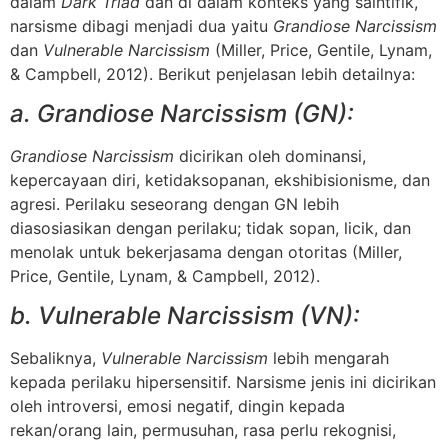
dalam
Dark Triad
dan di dalam konteks yang saintifik,
narsisme dibagi menjadi dua yaitu
Grandiose Narcissism
dan
Vulnerable Narcissism
(Miller, Price, Gentile, Lynam,
& Campbell, 2012). Berikut penjelasan lebih detailnya:
a. Grandiose Narcissism (GN):
Grandiose Narcissism
dicirikan oleh dominansi,
kepercayaan diri, ketidaksopanan, ekshibisionisme, dan
agresi. Perilaku seseorang dengan GN lebih
diasosiasikan dengan perilaku; tidak sopan, licik, dan
menolak untuk bekerjasama dengan otoritas (Miller,
Price, Gentile, Lynam, & Campbell, 2012).
b.
Vulnerable Narcissism (VN):
Sebaliknya,
Vulnerable Narcissism
lebih mengarah
kepada perilaku hipersensitif. Narsisme jenis ini dicirikan
oleh introversi, emosi negatif, dingin kepada
rekan/orang lain, permusuhan, rasa perlu rekognisi,