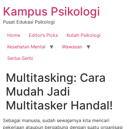
Skip
Kampus Psikologi
to
content
Pusat Edukasi Psikologi
Home
Editor’s Picks
Kuliah Psikologi
Kesehatan Mental
Wawasan
Serba-Serbi
Multitasking: Cara
Mudah Jadi
Multitasker Handal!
Sebagai manusia, sudah sewajarnya kita mencari
pekerjaan ataupun bergabung dengan suatu organisasi