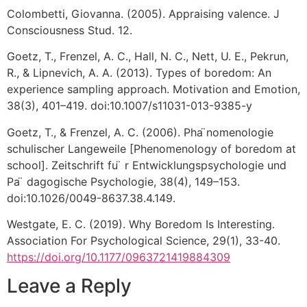
Colombetti, Giovanna. (2005). Appraising valence. J
Consciousness Stud. 12.
Goetz, T., Frenzel, A. C., Hall, N. C., Nett, U. E., Pekrun,
R., & Lipnevich, A. A. (2013). Types of boredom: An
experience sampling approach. Motivation and Emotion,
38(3), 401–419. doi:10.1007/s11031-013-9385-y
Goetz, T., & Frenzel, A. C. (2006). Pha ̈nomenologie
schulischer Langeweile [Phenomenology of boredom at
school]. Zeitschrift fu ̈ r Entwicklungspsychologie und
Pa ̈ dagogische Psychologie, 38(4), 149–153.
doi:10.1026/0049-8637.38.4.149.
Westgate, E. C. (2019). Why Boredom Is Interesting.
Association For Psychological Science, 29(1), 33-40.
https://doi.org/10.1177/0963721419884309
Leave a Reply