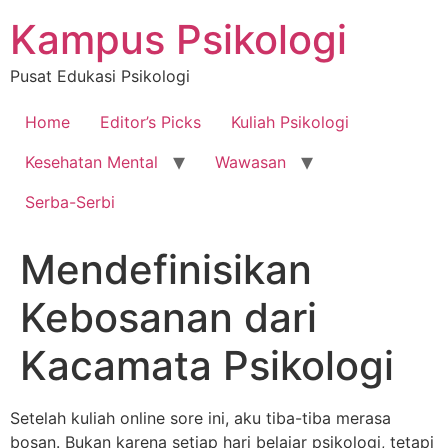
Skip
Kampus Psikologi
to
content
Pusat Edukasi Psikologi
Home
Editor’s Picks
Kuliah Psikologi
Kesehatan Mental
Wawasan
Serba-Serbi
Mendefinisikan
Kebosanan dari
Kacamata Psikologi
Setelah kuliah online sore ini, aku tiba-tiba merasa
bosan. Bukan karena setiap hari belajar psikologi, tetapi