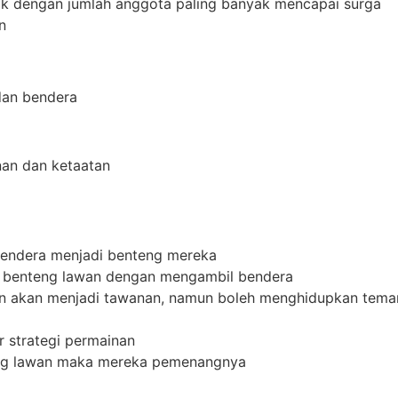
k dengan jumlah anggota paling banyak mencapai surga
n
 dan bendera
nan dan ketaatan
Bendera menjadi benteng mereka
t benteng lawan dengan mengambil bendera
lawan akan menjadi tawanan, namun boleh menghidupkan t
r strategi permainan
eng lawan maka mereka pemenangnya