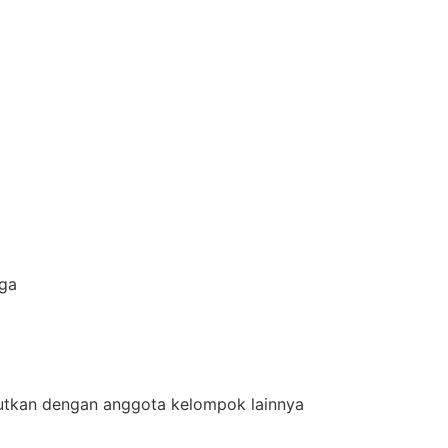
rga
jutkan dengan anggota kelompok lainnya