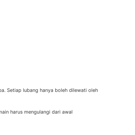
a. Setiap lubang hanya boleh dilewati oleh
emain harus mengulangi dari awal