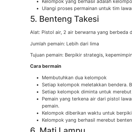
Kelompok yang berhasil adalah kelompo
Ulangi proses permainan untuk tim lawa
5. Benteng Takesi
Alat: Pistol air, 2 air berwarna yang berbeda
Jumlah pemain: Lebih dari lima
Tujuan pemain: Berpikir strategis, kepemimpi
Cara bermain
Membutuhkan dua kelompok
Setiap kelompok meletakkan bendera. 
Setiap kelompok diminta untuk merebu
Pemain yang terkena air dari pistol 
pemain.
Kelompok diberikan waktu untuk berpiki
Kelompok yang berhasil merebut bent
6. Mati Lampu