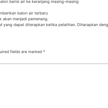
lon berisi air ke keranjang masing-masing
berikan balon air terbaru
k akan menjadi pemenang.
nd
yang dapat diterapkan ketika pelatihan. Diharapkan de
uired fields are marked
*