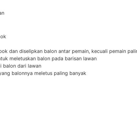
an
pok
mpok dan diselipkan balon antar pemain, kecuali pemain pal
untuk meletuskan balon pada barisan lawan
i balon dari lawan
yang balonnya meletus paling banyak