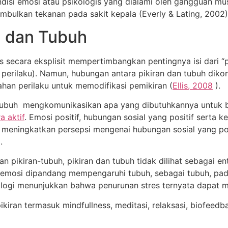
ndisi emosi atau psikologis yang dialami oleh gangguan m
bulkan tekanan pada sakit kepala (Everly & Lating, 2002)
an dan Tubuh
s secara eksplisit mempertimbangkan pentingnya isi dari “pi
, perilaku). Namun, hubungan antara pikiran dan tubuh dikon
ahan perilaku untuk memodifikasi pemikiran (
Ellis, 2008
).
, tubuh mengkomunikasikan apa yang dibutuhkannya untuk
 aktif
. Emosi positif, hubungan sosial yang positif serta 
t meningkatkan persepsi mengenai hubungan sosial yang posi
.
pikiran-tubuh, pikiran dan tubuh tidak dilihat sebagai enti
an emosi dipandang mempengaruhi tubuh, sebagai tubuh, pad
nologi menunjukkan bahwa penurunan stres ternyata dapat 
kiran termasuk mindfullness, meditasi, relaksasi, biofeedba