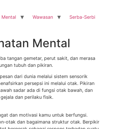
 Mental
Wawasan
Serba-Serbi
hatan Mental
tiba tangan gemetar, perut sakit, dan merasa
ungan tubuh dan pikiran.
pesan dari dunia melalui sistem sensorik
afsirkan persepsi ini melalui otak. Pikiran
n bawah sadar ada di fungsi otak bawah, dan
ejala dan perilaku fisik.
gat dan motivasi kamu untuk berfungsi.
on-otak dan bagaimana struktur otak. Berpikir
otot bergerak sebagai respons terhadap suatu