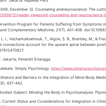
lami. Jakarta: Rajawali Pers
 K. (2009, December 3). Counseling andneuroscience: The cu
rg/2009/12/reader-viewpoint-counseling-and-neuroscience
Intervention Program for Patients Suffering from Symptoms o
ve and Complementary Medicine,
21(7), 401-408. doi:10.108
, L. I., Vacharkulksemsuk, T., Algoe, S. B., Brantley, M., & F
ial connections account for the upward spiral between posi
797612470827.
f
. Jakarta: Penerbit Erlangga.
 debate
. Simply Psychology.
https://www.simplypsycholog
Facilitators and Barriers to the Integration of Mind-Body Med
(6), 437-442.
odied Subject: Minding the Body in Psychoanalysis.
Plymou
Current Status and Considerations for Integration in Clini