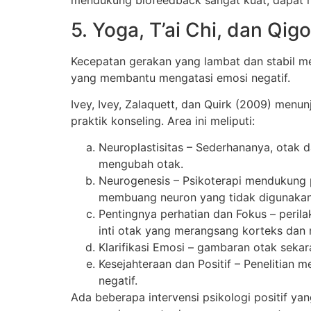
mendukung biofeedback sangat kuat; dapat me
5. Yoga, T’ai Chi, dan Qig
Kecepatan gerakan yang lambat dan stabil me
yang membantu mengatasi emosi negatif.
Ivey, Ivey, Zalaquett, dan Quirk (2009) menu
praktik konseling. Area ini meliputi:
Neuroplastisitas – Sederhananya, otak d
mengubah otak.
Neurogenesis – Psikoterapi mendukung 
membuang neuron yang tidak digunaka
Pentingnya perhatian dan Fokus – peril
inti otak yang merangsang korteks dan 
Klarifikasi Emosi – gambaran otak sek
Kesejahteraan dan Positif – Penelitian 
negatif.
Ada beberapa intervensi psikologi positif ya