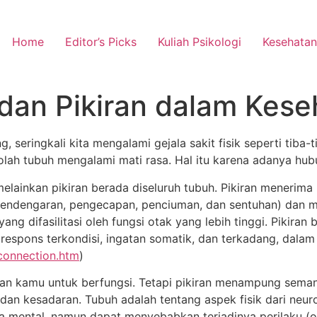
Home
Editor’s Picks
Kuliah Psikologi
Kesehatan
an Pikiran dalam Kese
 seringkali kita mengalami gejala sakit fisik seperti tiba-
olah tubuh mengalami mati rasa. Hal itu karena adanya hub
melainkan pikiran berada diseluruh tubuh. Pikiran menerima 
 pendengaran, pengecapan, penciuman, dan sentuhan) dan men
yang difasilitasi oleh fungsi otak yang lebih tinggi. Pikira
respons terkondisi, ingatan somatik, dan terkadang, dalam g
connection.htm
)
n kamu untuk berfungsi. Tetapi pikiran menampung seman
n dan kesadaran. Tubuh adalah tentang aspek fisik dari neur
wa mental, namun dapat menyebabkan terjadinya perilaku (