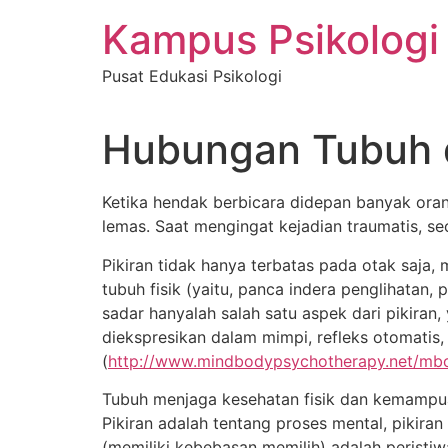
Skip
Kampus Psikologi
to
content
Pusat Edukasi Psikologi
Hubungan Tubuh d
Ketika hendak berbicara didepan banyak orang,
lemas. Saat mengingat kejadian traumatis, se
Pikiran tidak hanya terbatas pada otak saja, 
tubuh fisik (yaitu, panca indera penglihatan,
sadar hanyalah salah satu aspek dari pikiran, 
diekspresikan dalam mimpi, refleks otomatis, 
(
http://www.mindbodypsychotherapy.net/mb
Tubuh menjaga kesehatan fisik dan kemampua
Pikiran adalah tentang proses mental, pikira
(memiliki kebebasan memilih) adalah peristi