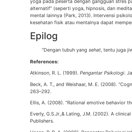
yoga pada peserta dengan gangguan stres pas
alternatif” (seperti yoga, hipnosis, dan m
mental lainnya (Park, 2013). Intervensi psiko
kesehatan fisik atau mentalnya dapat mempero
Epilog
“Dengan tubuh yang
sehat
, tentu juga 
References:
Atkinson, R. L. (1999).
Pengantar Psikologi
. J
Beck, A. T., and Weishaar, M. E. (2008). “Cogn
263–292.
Ellis, A. (2008). “Rational emotive behavior th
Everly, G.S.Jr.,& Lating, J.M. (2002). A clin
Publishers.