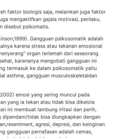
h faktor biologis saja, melainkan juga faktor
uga mengaktifkan gejala motivasi, perilaku,
n disebut psikomatis.
inson,1999). Gangguan psikosomatik adalah
salnya karena stress atau tekanan emosional
“menyerang” organ terlemah dari seseorang.
 sehat, karenanya mengobati gangguan ini
ang termasuk ke dalam psikosomatik yaitu
hial asthma, gangguan musculoskeletaldan
(2002) emosi yang sering muncul pada
 yang ia tekan atau tidak bisa dikelola
 ini membuat lambung iritasi dan perih,
g dipendam/tidak bisa diungkapkan dengan
n,resentment, agresi, depresi, dan keinginan
ing gangguan pernafasan adalah cemas,