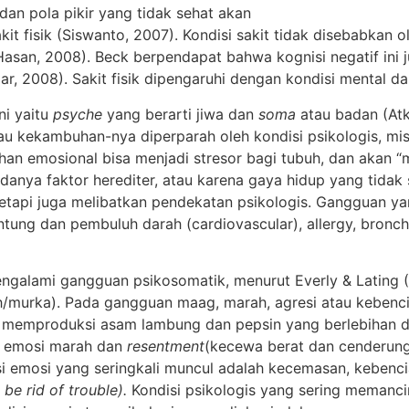
an pola pikir yang tidak sehat akan
fisik (Siswanto, 2007). Kondisi sakit tidak disebabkan ole
Hasan, 2008). Beck berpendapat bahwa kognisi negatif ini j
ar, 2008). Sakit fisik dipengaruhi dengan kondisi mental da
ni yaitu
psyche
yang berarti jiwa dan
soma
atau badan (Atk
tau kekambuhan-nya diperparah oleh kondisi psikologis, mi
ahan emosional bisa menjadi stresor bagi tubuh, dan akan 
danya faktor herediter, atau karena gaya hidup yang tidak
tetapi juga melibatkan pendekatan psikologis. Gangguan y
ntung dan pembuluh darah (cardiovascular), allergy, bronc
galami gangguan psikosomatik, menurut Everly & Lating 
/murka). Pada gangguan maag, marah, agresi atau kebencian
emproduksi asam lambung dan pepsin yang berlebihan dan
, emosi marah dan
resentment
(kecewa berat dan cenderun
si emosi yang seringkali muncul adalah kecemasan, kebencia
 be rid of trouble).
Kondisi psikologis yang sering memanc