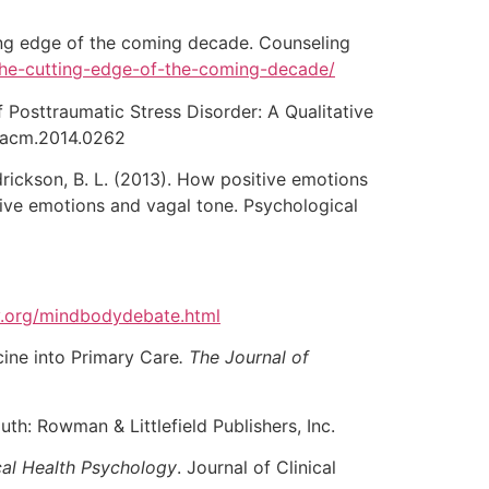
tting edge of the coming decade. Counseling
-the-cutting-edge-of-the-coming-decade/
f Posttraumatic Stress Disorder: A Qualitative
9/acm.2014.0262
redrickson, B. L. (2013). How positive emotions
tive emotions and vagal tone. Psychological
y.org/mindbodydebate.html
icine into Primary Care
.
The Journal of
th: Rowman & Littlefield Publishers, Inc.
cal Health Psychology
. Journal of Clinical