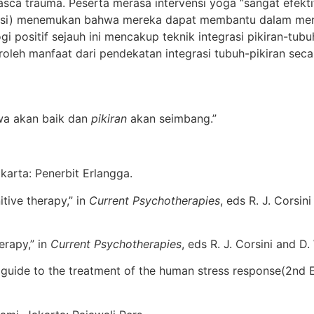
ca trauma. Peserta merasa intervensi yoga “sangat efekti
editasi) menemukan bahwa mereka dapat membantu dalam me
logi positif sejauh ini mencakup teknik integrasi pikiran-t
leh manfaat dari pendekatan integrasi tubuh-pikiran secara 
jiwa akan baik dan
pikiran
akan seimbang.”
akarta: Penerbit Erlangga.
itive therapy,” in
Current Psychotherapies
, eds R. J. Corsi
erapy,” in
Current Psychotherapies
, eds R. J. Corsini and 
ical guide to the treatment of the human stress response(2n