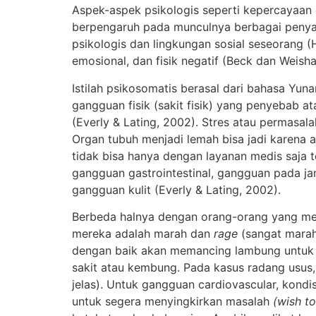
Aspek-aspek psikologis seperti kepercayaan d
berpengaruh pada munculnya berbagai penyakit 
psikologis dan lingkungan sosial seseorang (
emosional, dan fisik negatif (Beck dan Weisha
Istilah psikosomatis berasal dari bahasa Yuna
gangguan fisik (sakit fisik) yang penyebab a
(Everly & Lating, 2002). Stres atau permasal
Organ tubuh menjadi lemah bisa jadi karena a
tidak bisa hanya dengan layanan medis saja 
gangguan gastrointestinal, gangguan pada ja
gangguan kulit (Everly & Lating, 2002).
Berbeda halnya dengan orang-orang yang men
mereka adalah marah dan
rage
(sangat marah
dengan baik akan memancing lambung untuk m
sakit atau kembung. Pada kasus radang usus
jelas). Untuk gangguan cardiovascular, kondi
untuk segera menyingkirkan masalah
(wish to