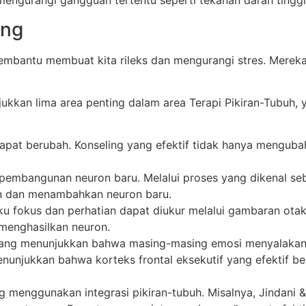
ngurangi gangguan tertentu seperti tekanan darah tinggi
ong
mbantu membuat kita rileks dan mengurangi stres. Mereka
njukkan lima area penting dalam area Terapi Pikiran-Tubuh
apat berubah. Konseling yang efektif tidak hanya mengubah
pembangunan neuron baru. Melalui proses yang dikenal seb
n dan menambahkan neuron baru.
aku fokus dan perhatian dapat diukur melalui gambaran ota
menghasilkan neuron.
arang menunjukkan bahwa masing-masing emosi menyalakan
menunjukkan bahwa korteks frontal eksekutif yang efektif 
ng menggunakan integrasi pikiran-tubuh. Misalnya, Jindani 