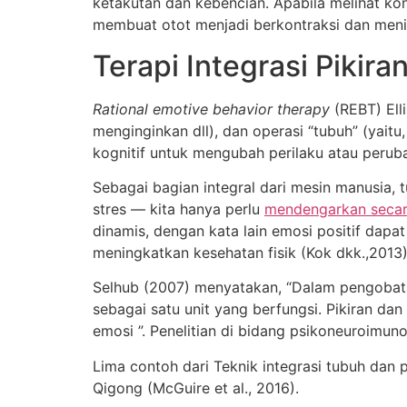
ketakutan dan kebencian. Apabila melihat ko
membuat otot menjadi berkontraksi dan menim
Terapi Integrasi Pikir
Rational emotive behavior therapy
(REBT) Elli
menginginkan dll), dan operasi “tubuh” (yaitu
kognitif untuk mengubah perilaku atau perub
Sebagai bagian integral dari mesin manusia
stres — kita hanya perlu
mendengarkan secara
dinamis, dengan kata lain emosi positif dapa
meningkatkan kesehatan fisik (Kok dkk.,2013)
Selhub (2007) menyatakan, “Dalam pengobatan 
sebagai satu unit yang berfungsi. Pikiran d
emosi ”. Penelitian di bidang psikoneuroimu
Lima contoh dari Teknik integrasi tubuh dan pi
Qigong (McGuire et al., 2016).