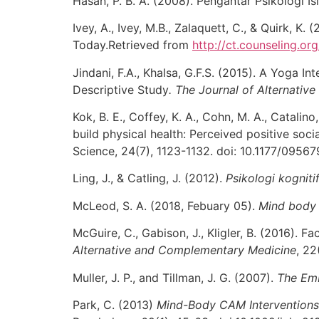
Hasan, P. B. A. (2008). Pengantar Psikologi Is
Ivey, A., Ivey, M.B., Zalaquett, C., & Quirk,
Today.Retrieved from
http://ct.counseling.o
Jindani, F.A., Khalsa, G.F.S. (2015). A Yoga 
Descriptive Study
.
The Journal of Alternati
Kok, B. E., Coffey, K. A., Cohn, M. A., Catalino
build physical health: Perceived positive soc
Science, 24(7), 1123-1132. doi: 10.1177/0956
Ling, J., & Catling, J. (2012).
Psikologi kogniti
McLeod, S. A. (2018, Febuary 05).
Mind body
McGuire, C., Gabison, J., Kligler, B. (2016). 
Alternative and Complementary Medicine
, 22
Muller, J. P., and Tillman, J. G. (2007).
The Emb
Park, C. (2013)
Mind-Body CAM Interventions: 