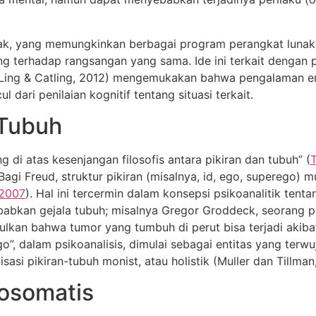
unak, yang memungkinkan berbagai program perangkat lunak 
ng terhadap rangsangan yang sama. Ide ini terkait dengan pr
 Ling & Catling, 2012) mengemukakan bahwa pengalaman em
 dari penilaian kognitif tentang situasi terkait.
 Tubuh
ng di atas kesenjangan filosofis antara pikiran dan tubuh” (
 Bagi Freud, struktur pikiran (misalnya, id, ego, superego
 2007
). Hal ini tercermin dalam konsepsi psikoanalitik tent
babkan gejala tubuh; misalnya Gregor Groddeck, seorang
lkan bahwa tumor yang tumbuh di perut bisa terjadi akibat
ego”, dalam psikoanalisis, dimulai sebagai entitas yang t
si pikiran-tubuh monist, atau holistik (Muller dan Tillman
kosomatis