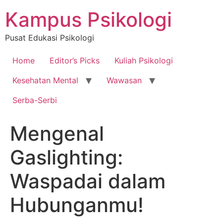
Skip
Kampus Psikologi
to
content
Pusat Edukasi Psikologi
Home
Editor’s Picks
Kuliah Psikologi
Kesehatan Mental
Wawasan
Serba-Serbi
Mengenal
Gaslighting:
Waspadai dalam
Hubunganmu!