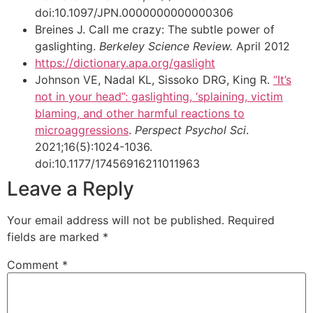
doi:10.1097/JPN.0000000000000306
Breines J. Call me crazy: The subtle power of
gaslighting.
Berkeley Science Review.
April 2012
https://dictionary.apa.org/gaslight
Johnson VE, Nadal KL, Sissoko DRG, King R.
“It’s
not in your head”: gaslighting, ‘splaining, victim
blaming, and other harmful reactions to
microaggressions
.
Perspect Psychol Sci
.
2021;16(5):1024-1036.
doi:10.1177/17456916211011963
Leave a Reply
Your email address will not be published.
Required
fields are marked
*
Comment
*