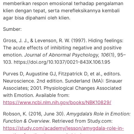
memberikan respon emosional terhadap pengalaman
klien dengan tepat, serta merefleksikannya kembali
agar bisa dipahami oleh klien.
Sumber:
Gross, J. J., & Levenson, R. W. (1997). Hiding feelings:
The acute effects of inhibiting negative and positive
emotion.
Journal of Abnormal Psychology, 106
(1), 95–
103. https://doi.org/10.1037/0021-843X.106.1.95
Purves D, Augustine GJ, Fitzpatrick D, et al., editors.
Neuroscience. 2nd edition. Sunderland (MA): Sinauer
Associates; 2001. Physiological Changes Associated
with Emotion. Available from:
https://www.ncbi.nlm.nih.gov/books/NBK10829/
Robson, K. (2016, June 30).
Amygdala’s Role in Emotion:
Function & Overview
. Retrieved from Study.com:
https://study.com/academy/lesson/amygdala-role-in-