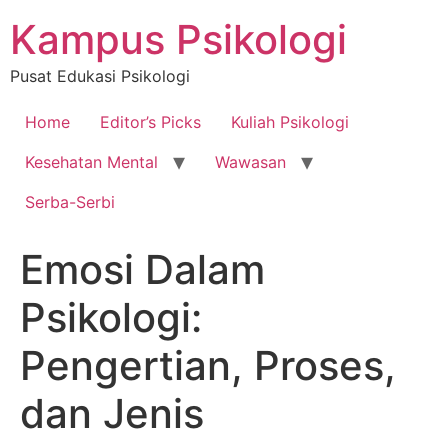
Skip
Kampus Psikologi
to
content
Pusat Edukasi Psikologi
Home
Editor’s Picks
Kuliah Psikologi
Kesehatan Mental
Wawasan
Serba-Serbi
Emosi Dalam
Psikologi:
Pengertian, Proses,
dan Jenis