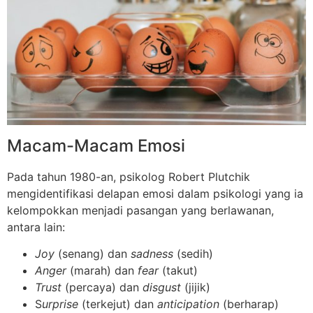
Macam-Macam Emosi
Pada tahun 1980-an, psikolog Robert Plutchik
mengidentifikasi delapan emosi dalam psikologi yang ia
kelompokkan menjadi pasangan yang berlawanan,
antara lain:
Joy
(senang) dan
sadness
(sedih)
Anger
(marah) dan
fear
(takut)
Trust
(percaya) dan
disgust
(jijik)
S
urprise
(terkejut) dan
anticipation
(berharap)