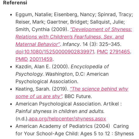
Referensi
Eggum, Natalie; Eisenberg, Nancy; Spinrad, Tracy;
Reiser, Mark; Gaertner, Bridget; Sallquist, Julie;
Smith, Cynthia (2009).
“Development of Shyness:
Relations with Children’s Fearfulness, Sex, and
Maternal Behavior”
.
Infancy
. 14 (3): 325–345.
doi
:
10.1080/15250000902839971
.
PMC
2791465
.
PMID
20011459
.
Kazdin, Alan E. (2000).
Encyclopedia of
Psychology. Washington
, D.C: American
Psychological Association.
Keating, Sarah. (2019).
“The science behind why
some of us are shy”
.
BBC Future.
American Psychological Association. Artikel :
Painful shyness in children and adults.
(n.d.).
apa.org/helpcenter/shyness.aspx
American Academy of Pediatrics (2004) Caring
for Your School-Age Child: Ages 5 to 12 : Shyness