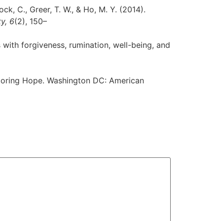
lock, C., Greer, T. W., & Ho, M. Y. (2014).
y, 6
(2), 150–
ps with forgiveness, rumination, well-being, and
storing Hope. Washington DC: American