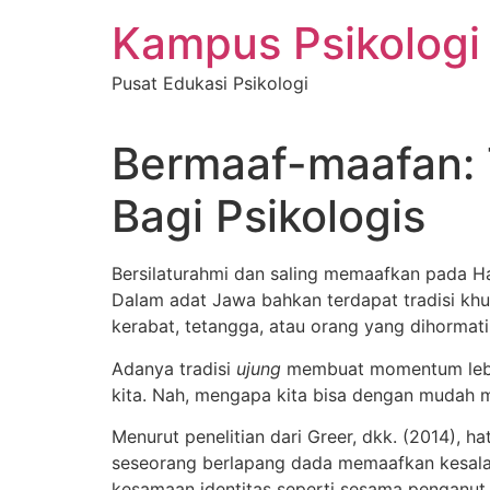
Skip
Kampus Psikologi
to
content
Pusat Edukasi Psikologi
Bermaaf-maafan: 
Bagi Psikologis
Bersilaturahmi dan saling memaafkan pada Har
Dalam adat Jawa bahkan terdapat tradisi khus
kerabat, tetangga, atau orang yang dihormat
Adanya tradisi
ujung
membuat momentum lebar
kita. Nah, mengapa kita bisa dengan mudah
Menurut penelitian dari Greer, dkk. (2014), 
seseorang berlapang dada memaafkan kesalah
kesamaan identitas seperti sesama penganut 