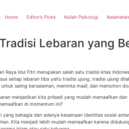
Home
Editor’s Picks
Kuliah Psikologi
Kesehatan
Tradisi Lebaran yang 
i Raya Idul Fitri merupakan salah satu tradisi khas Indon
us setiap lebaran tiba yaitu tradisi
ujung
, tradisi
ujung
dil
i untuk saling bersalaman, meminta maaf, dan memohon do
an menjadikan kita pribadi yang mudah memaafkan dan m
 memaafkan di momentum ini?
hati yang bahagia dan adanya kesamaan identitas sosial an
an. Kita menjadi lebih mudah memaafkan karena didukung
agama Islam atau satu keluarga.