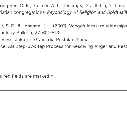
ongeren, D. R., Gartner, A. L., Jennings, D. J. II, Lin, Y., Lave
ristian congregations.
Psychology of Religion and Spiritualit
ck, S. D., & Johnson, J. L. (2001). Vengefulness: relationshi
hology Bulletin, 27, 601-610.
iness.
Jakarta: Gramedia Pustaka Utama.
hoice: AG Step-by-Step Process for Resolving Anger and Re
uired fields are marked
*