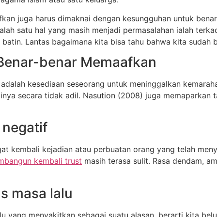
aafkan juga harus dimaknai dengan kesungguhan untuk bena
Salah satu hal yang masih menjadi permasalahan ialah terk
atin. Lantas bagaimana kita bisa tahu bahwa kita sudah
 Benar-benar Memaafkan
alah kesediaan seseorang untuk meninggalkan kemarahan, 
inya secara tidak adil. Nasution (2008) juga memaparkan t
 negatif
at kembali kejadian atau perbuatan orang yang telah menya
bangun kembali trust
masih terasa sulit. Rasa dendam, ama
s masa lalu
alu yang menyakitkan sebagai suatu alasan, berarti kita b