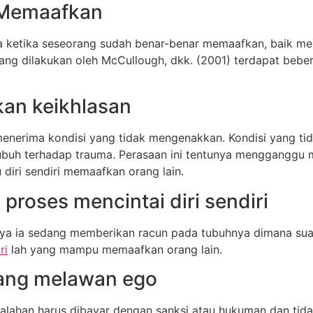
 Memaafkan
ya ketika seseorang sudah benar-benar memaafkan, baik me
n yang dilakukan oleh McCullough, dkk. (2001) terdapat beb
an keikhlasan
nerima kondisi yang tidak mengenakkan. Kondisi yang tid
buh terhadap trauma. Perasaan ini tentunya mengganggu me
diri sendiri memaafkan orang lain.
roses mencintai diri sendiri
ya ia sedang memberikan racun pada tubuhnya dimana suat
ri
lah yang mampu memaafkan orang lain.
ang melawan ego
salahan harus dibayar dengan sanksi atau hukuman dan tid