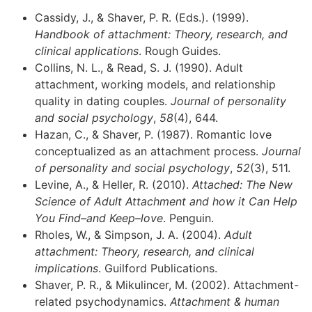
Cassidy, J., & Shaver, P. R. (Eds.). (1999).
Handbook of attachment: Theory, research, and
clinical applications
. Rough Guides.
Collins, N. L., & Read, S. J. (1990). Adult
attachment, working models, and relationship
quality in dating couples.
Journal of personality
and social psychology
,
58
(4), 644.
Hazan, C., & Shaver, P. (1987). Romantic love
conceptualized as an attachment process.
Journal
of personality and social psychology
,
52
(3), 511.
Levine, A., & Heller, R. (2010).
Attached: The New
Science of Adult Attachment and how it Can Help
You Find–and Keep–love
. Penguin.
Rholes, W., & Simpson, J. A. (2004).
Adult
attachment: Theory, research, and clinical
implications
. Guilford Publications.
Shaver, P. R., & Mikulincer, M. (2002). Attachment-
related psychodynamics.
Attachment & human