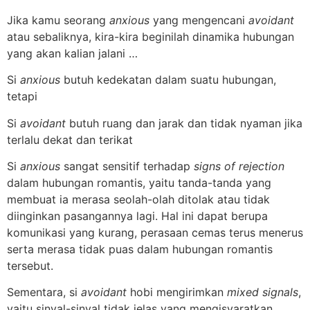
Jika kamu seorang
anxious
yang mengencani
avoidant
atau sebaliknya, kira-kira beginilah dinamika hubungan
yang akan kalian jalani …
Si
anxious
butuh kedekatan dalam suatu hubungan,
tetapi
Si
avoidant
butuh ruang dan jarak dan tidak nyaman jika
terlalu dekat dan terikat
Si
anxious
sangat sensitif terhadap
signs of rejection
dalam hubungan romantis, yaitu tanda-tanda yang
membuat ia merasa seolah-olah ditolak atau tidak
diinginkan pasangannya lagi. Hal ini dapat berupa
komunikasi yang kurang, perasaan cemas terus menerus
serta merasa tidak puas dalam hubungan romantis
tersebut.
Sementara, si
avoidant
hobi mengirimkan
mixed signals
,
yaitu sinyal-sinyal tidak jelas yang mengisyaratkan