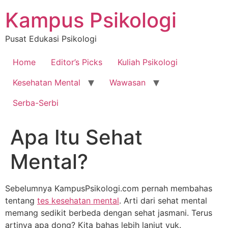
Skip
Kampus Psikologi
to
content
Pusat Edukasi Psikologi
Home
Editor’s Picks
Kuliah Psikologi
Kesehatan Mental
Wawasan
Serba-Serbi
Apa Itu Sehat
Mental?
Sebelumnya KampusPsikologi.com pernah membahas
tentang
tes kesehatan mental
. Arti dari sehat mental
memang sedikit berbeda dengan sehat jasmani. Terus
artinya apa dong? Kita bahas lebih lanjut yuk.