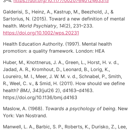
3–4.
https://doi.org/10.1177/0020764012463315
Galderisi, S., Heinz, A., Kastrup, M., Beezhold, J., &
Sartorius, N. (2015). Toward a new definition of mental
health.
World Psychiatry
,
14
(2), 231–233.
https://doi.org/10.1002/wps.20231
Health Education Authority. (1997). Mental health
promotion: a quality framework. London: HEA
Huber, M., Knottnerus, J. A., Green, L., Horst, H. v. d.,
Jadad, A. R., Kromhout, D., Leonard, B., Lorig, K.,
Loureiro, M. I., Meer, J. W. M. v. d., Schnabel, P., Smith,
R., Weel, C. v., & Smid, H. (2011). How should we define
health?
BMJ
,
343
(jul26 2), d4163–d4163.
https://doi.org/10.1136/bmj.d4163
Maslow, A. (1968).
Towards a psychology of being
. New
York: Van Nostrand.
Manwell, L. A., Barbic, S. P., Roberts, K., Durisko, Z., Lee,