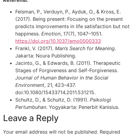
Felsman, P., Verduyn, P., Ayduk, O., & Kross, E.
(2017). Being present: Focusing on the present
predicts improvements in life satisfaction but not
happiness.
Emotion
, 17(7), 1047–1051.
https://doi.org/10.1037/emo0000333
Frankl, V. (2017).
Man’s Search for Meaning
.
Jakarta: Noura Publishing.
Jacinto, G., & Edwards, B. (2011). Therapeutic
Stages of Forgiveness and Self-Forgiveness.
Journal of Human Behavior in the Social
Environment
, 21, 423–437.
doi:10.1080/15433714.2011.531215.
Schultz, D., & Schultz, D. (1991).
Psikologi
Pertumbuhan
. Yogyakarta: Penerbit Kanisius.
Leave a Reply
Your email address will not be published.
Required