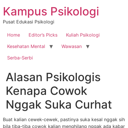
Skip
Kampus Psikologi
to
content
Pusat Edukasi Psikologi
Home
Editor’s Picks
Kuliah Psikologi
Kesehatan Mental
Wawasan
Serba-Serbi
Alasan Psikologis
Kenapa Cowok
Nggak Suka Curhat
Buat kalian cewek-cewek, pastinya suka kesal nggak sih
bila tiba-tiba cowok kalian menghilang nggak ada kabar