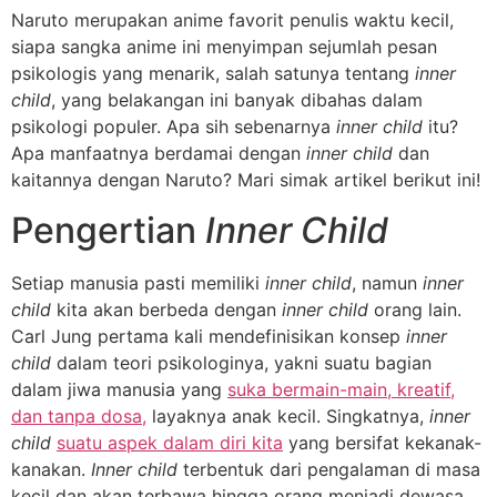
Naruto merupakan anime favorit penulis waktu kecil,
siapa sangka anime ini menyimpan sejumlah pesan
psikologis yang menarik, salah satunya tentang
inner
child
, yang belakangan ini banyak dibahas dalam
psikologi populer. Apa sih sebenarnya
inner child
itu?
Apa manfaatnya berdamai dengan
inner child
dan
kaitannya dengan Naruto? Mari simak artikel berikut ini!
Pengertian
Inner Child
Setiap manusia pasti memiliki
inner child
, namun
inner
child
kita akan berbeda dengan
inner child
orang lain.
Carl Jung pertama kali mendefinisikan konsep
inner
child
dalam teori psikologinya, yakni suatu bagian
dalam jiwa manusia yang
suka bermain-main, kreatif,
dan tanpa dosa,
layaknya anak kecil. Singkatnya,
inner
child
suatu aspek dalam diri kita
yang bersifat kekanak-
kanakan.
Inner child
terbentuk dari pengalaman di masa
kecil dan akan terbawa hingga orang menjadi dewasa.