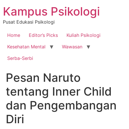
Skip
Kampus Psikologi
to
content
Pusat Edukasi Psikologi
Home
Editor’s Picks
Kuliah Psikologi
Kesehatan Mental
Wawasan
Serba-Serbi
Pesan Naruto
tentang Inner Child
dan Pengembangan
Diri