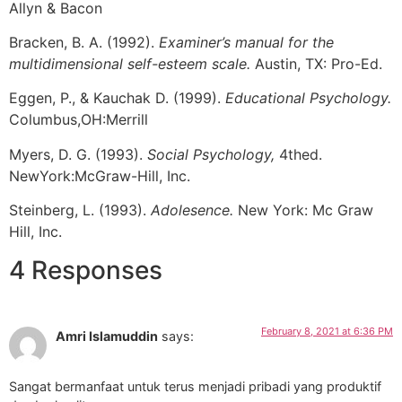
Allyn & Bacon
Bracken, B. A. (1992).
Examiner’s manual for the
multidimensional self-esteem scale.
Austin, TX: Pro-Ed.
Eggen, P., & Kauchak D. (1999).
Educational Psychology.
Columbus,OH:Merrill
Myers, D. G. (1993).
Social Psychology,
4thed.
NewYork:McGraw-Hill, Inc.
Steinberg, L. (1993).
Adolesence.
New York: Mc Graw
Hill, Inc.
4 Responses
February 8, 2021 at 6:36 PM
Amri Islamuddin
says:
Sangat bermanfaat untuk terus menjadi pribadi yang produktif